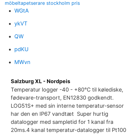
möbeltapetserare stockholm pris
WGtA
ykVT
QW
pdKU
MWvn
Salzburg XL - Nordpeis
Temperatur logger -40 - +80°C til kølediske,
fødevare-transport, EN12830 godkendt.
LOG51S+ med sin interne temperatur-sensor
har den en IP67 vandtæt Super hurtig
datalogger med sampletid for 1 kanal fra
20ms.4 kanal temperatur-​datalogger til Pt100