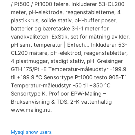
/ Pt500 / Pt1000 følere. Inkluderer 53-CL200
meter, pH-elektrode, reagenstabletterne, 4
plastikkrus, solide stativ, pH-buffer poser,
batterier og bæretaske 3-i-1 meter for
vandkvaliteten ExStik, set för mätning av klor,
pH samt temperatur | Extech… Inkluderar 53-​
CL200 mätare, pH-elektrod, reagenstabletter,
4 plastmuggar, stadigt stativ, pH Greisinger
GTH 175/Pt -E Temperatur-måleudstyr -199.9
til +199.9 °C Sensortype Pt1000 testo 905-T1
Temperatur-måleudstyr -50 til +350 °C
Sensortype K. Profloor EPW-Maling –
Bruksanvisning & TDS. 2-K vattenhaltig
www.maling.nu​.
Mysql show users