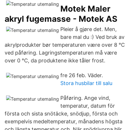
Motek Maler
akryl fugemasse - Motek AS
Pleier å gjøre det. Men,
bare mal du :) Ved bruk av
akrylprodukter bør temperaturen være over 8 °C
ved påføring. Lagringstemperaturen må være
over 0 °C, da produktene ikke tåler frost.
fre 26 feb. Väder.
Stora husbilar till salu
Påføring. Ange vind,
temperatur, datum för
första och sista snötäcke, snödjup, första och
exempelvis medeltemperatur, månadens högsta
och lägsta temperatur och När snödrivorna blir