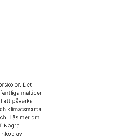
örskolor. Det
fentliga måltider
l att påverka
ch klimatsmarta
lunch Läs mer om
T Några
 inköp av