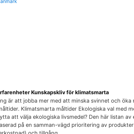
danmark
erfarenheter Kunskapskliv för klimatsmarta
ing är att jobba mer med att minska svinnet och ök
åltider. Klimatsmarta måltider Ekologiska val med m
 nytta att välja ekologiska livsmedel? Den här listan av
aserad på en samman-vägd prioritering av produktern
erkostnad) och tillgång.