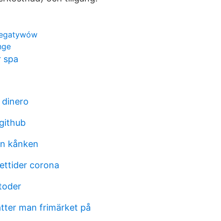
 negatywów
nge
r spa
 dinero
 github
ven kånken
ttider corona
toder
ätter man frimärket på