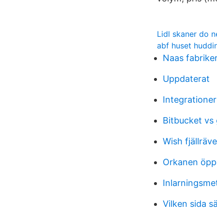
Lidl skaner do
abf huset huddi
Naas fabrike
Uppdaterat
Integrationer
Bitbucket vs
Wish fjällrä
Orkanen öppe
Inlarningsme
Vilken sida s