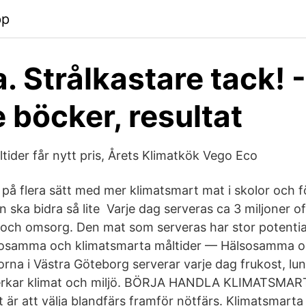
pp
. Strålkastare tack! -
 böcker, resultat
tider får nytt pris, Årets Klimatkök Vego Eco
 på flera sätt med mer klimatsmart mat i skolor och f
 ska bidra så lite Varje dag serveras ca 3 miljoner of
 och omsorg. Den mat som serveras har stor potentia
osamma och klimatsmarta måltider — Hälsosamma o
lorna i Västra Göteborg serverar varje dag frukost, 
erkar klimat och miljö. BÖRJA HANDLA KLIMATSMAR
 är att välja blandfärs framför nötfärs. Klimatsmarta