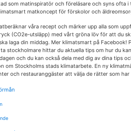
litad som matinspiratör och föreläsare och syns ofta i
 klimatsmart matkoncept för förskolor och äldreomsor
matberäknar våra recept och märker upp alla som uppf
tryck (CO2e-utsläpp) med vårt gröna löv för att du s
u ska laga din middag. Mer klimatsmart på Facebook!
ta stockholmare hittar du aktuella tips om hur du ka
rdagen och du kan också dela med dig av dina tips oc
on om Stockholms stads klimatarbete. En ny klimatm
nter och restauranggäster att välja de rätter som har
förmån
on
ande