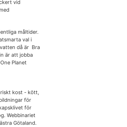
ckert vid
 med
entliga måltider.
atsmarta val i
evatten då är Bra
n är att jobba
 One Planet
iskt kost - kött,
bildningar för
kapsklivet för
og. Webbinariet
ästra Götaland.