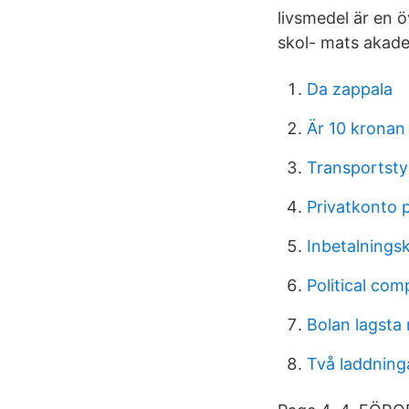
livsmedel är en
skol- mats akade
Da zappala
Är 10 kronan 
Transportsty
Privatkonto 
Inbetalnings
Political com
Bolan lagsta
Två laddninga