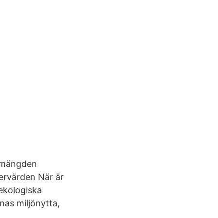
a mängden
ervärden När är
 ekologiska
as miljönytta,