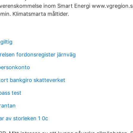
 överenskommelse inom Smart Energi www.vgregion.s
min. Klimatsmarta måltider.
giltig
relsen fordonsregister järnväg
personkonto
kort bankgiro skatteverket
pass test
 rantan
r av storleken 1 0c