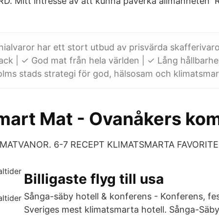
RD. Mitt intresse av att kunna påverka allmänheten
nialvaror har ett stort utbud av prisvärda skafferivaro
k | ✓ God mat från hela världen | ✓ Lång hållbarhe
lms stads strategi för god, hälsosam och klimatsmar
mart Mat - Ovanåkers k
MATVANOR. 6-7 RECEPT KLIMATSMARTA FAVORITE
Billigaste flyg till usa
Sånga-säby hotell & konferens - Konferens, fe
Sveriges mest klimatsmarta hotell. Sånga-Säby 