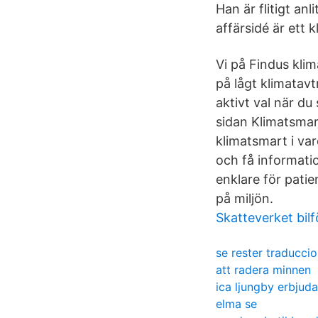
Han är flitigt an
affärsidé är ett
Vi på Findus kli
på lågt klimatav
aktivt val när d
sidan Klimatsmar
klimatsmart i va
och få informati
enklare för patie
på miljön.
Skatteverket bil
se rester traducci
att radera minnen
ica ljungby erbjud
elma se