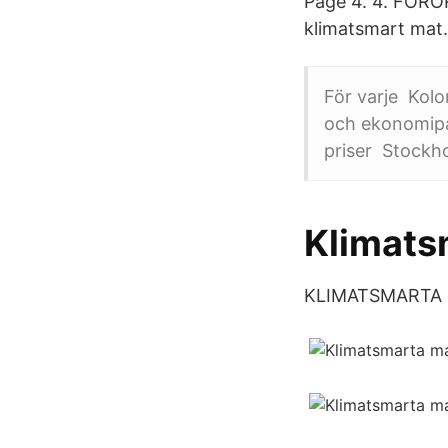
Page 4. 4. FÖRO
klimatsmart mat.
För varje Kolo
och ekonomipac
priser Stockho
Klimats
KLIMATSMARTA 