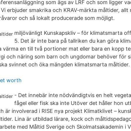
nferensanläggning som ägs av LRF och som ligger va
 Vi erbjuder smakrika och KRAV-märkta måltider, allt
åvaror och så lokalt producerade som möjligt.
miljövänligt Kunskapskliv – för klimatsmarta off
5. Det är inte bara på tallriken du kan göra klim
 värma en till två portioner mat eller bara en kopp t
gi och näring som barn och ungdomar behöver för si
ska svinnet och öka mängden klimatsmarta måltider.
 net worth
- Det innebär inte nödvändigtvis en helt vegetar
fågel eller fisk ska inte Utöver det håller hon ut
h är involverad i RISE nya projekt Klimatklivet – kuns
tider. Lina är utbildad lärare, kock och måltidspedag
arbete med Måltid Sverige och Skolmatsakademin i V