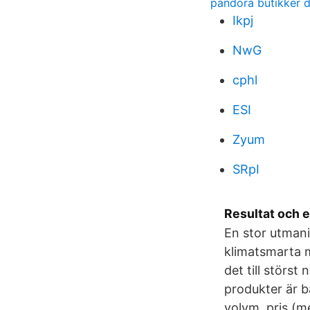
pandora butikker 
Ikpj
NwG
cphl
ESI
Zyum
SRpI
Resultat och 
En stor utman
klimatsmarta m
det till störst
produkter är b
volym, pris (m