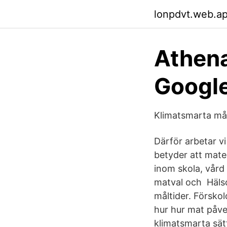
lonpdvt.web.a
Athena
Google
Klimatsmarta mål
Därför arbetar vi
betyder att maten
inom skola, vård
matval och Häls
måltider. Försko
hur hur mat påv
klimatsmarta sätt