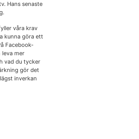
 tv. Hans senaste
g.
yller våra krav
ka kunna göra ett
 På Facebook-
n leva mer
h vad du tycker
ärkning gör det
 lägst inverkan