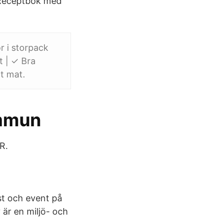
 Receptbok med
r i storpack
t | ✓ Bra
t mat.
ommun
R.
st och event på
är en miljö- och