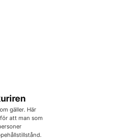
uriren
som gäller. Här
 för att man som
 personer
pehållstillstånd.