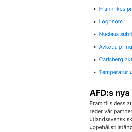
Frankrikes pr
Logonom
Nucleus subt
Avkoda pr n
Carlsberg akt
Temperatur 
AFD:s nya 
Fram tills dess a
reder vår partne
utlandssvensk sk
uppehållstillstån