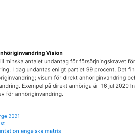
l anhöriginvandring Vision
ll minska antalet undantag för försörjningskravet fö
ing. I dag undantas enligt partiet 99 procent. Det fin
riginvandring; visum för direkt anhöriginvandring oc
ndring. Exempel på direkt anhöriga är 16 jul 2020 In
av för anhöriginvandring.
rge 2021
ast
entation engelska matris