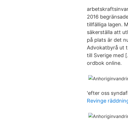
arbetskraftsinvand
2016 begränsades
tillfälliga lagen
säkerställa att u
på plats är det n
Advokatbyrå ut t
till Sverige med
ordbok online.
'efter oss syndaf
Revinge räddnin