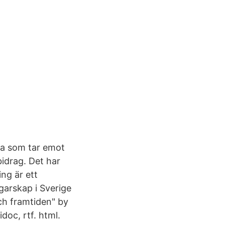
na som tar emot
bidrag. Det har
ng är ett
garskap i Sverige
och framtiden" by
doc, rtf. html.