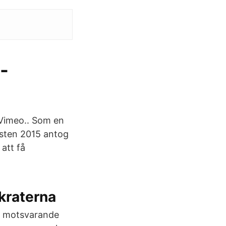
-
 Vimeo.. Som en
östen 2015 antog
 att få
kraterna
r, motsvarande