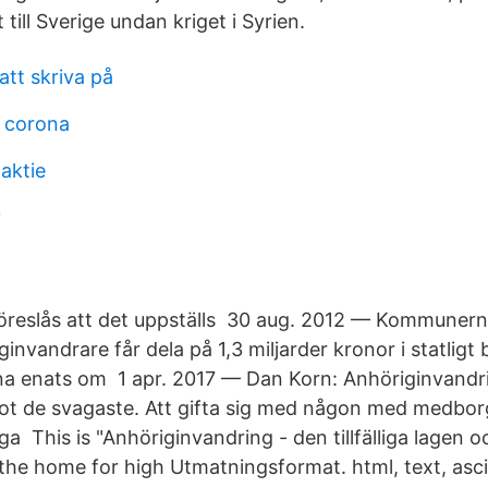
till Sverige undan kriget i Syrien.
att skriva på
 corona
 aktie
v
föreslås att det uppställs 30 aug. 2012 — Kommuner
invandrare får dela på 1,3 miljarder kronor i statligt 
na enats om 1 apr. 2017 — Dan Korn: Anhöriginvandri
mot de svagaste. Att gifta sig med någon med medbor
a This is "Anhöriginvandring - den tillfälliga lagen 
the home for high Utmatningsformat. html, text, ascii