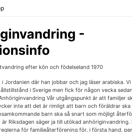
pp
ginvandring -
ionsinfo
tvandring efter kön och födelseland 1970
let i Jordanien där han jobbar och jag läser arabiska. V
ållstillstånd i Sverige men fick för någon vecka seda
nhöriginvandring Vår utgångspunkt är att familjer s
cker inte att det är rimligt att barn och föräldrar ska 
Ensamkommande barn ska så snart som möjligt återf
t är Riksdagen säger ja till utökad anhöriginvandring
på reglerna för familjeåterförening för, i första hand, 