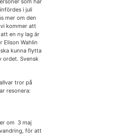
 personer som har
nfördes i juli
Läs mer om den
h vi kommer att
att en ny lag är
r Elison Wahlin
ska kunna flytta
v ordet. Svensk
llvar tror på
ar resonera:
ter om 3 maj
vandring, för att