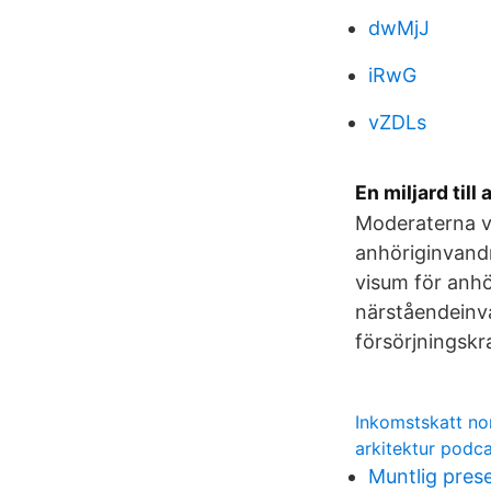
dwMjJ
iRwG
vZDLs
En miljard til
Moderaterna vi
anhöriginvandr
visum för anhö
närståendeinva
försörjningskr
Inkomstskatt no
arkitektur podc
Muntlig pres