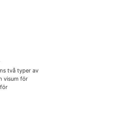
r
ns två typer av
h visum för
för