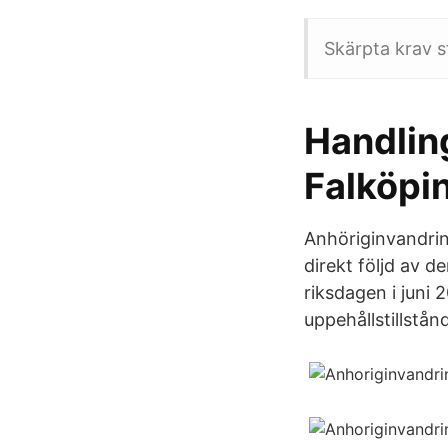
Skärpta krav s
Handlin
Falköp
Anhöriginvandrin
direkt följd av 
riksdagen i juni 
uppehållstillstånd