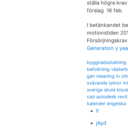
ställa högre krav
förslag 16 feb.
I betänkandet be
motionstiden 201
Försörjningskrav
Generation y yea
byggnadsstallning 
befolkning västerb
gan meaning in ch
svävande lyktor mi
sverige skuld kloc
cad autodesk revit
kalender engelska
II
jAyd