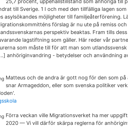
25,7 procent, uppehållstillstånd som anhöriga till
rat till Sverige. 1 I och med den tillfälliga lagen som i
 asylsökandes möjligheter till familjeåterförening. 
. Migrationskommitténs förslag är nu ute på remiss oc
tlandssvenskarnas perspektiv beaktas. Fram tills dess 
uvarande lagstiftning som gäller. Här reder vår partne
urerna som måste till för att man som utlandssvensk 
 […] anhöriginvandring - betydelser och användning a
Matteus och de andra är gott nog för den som på a
snar Armageddon, eller som svenska politiker verk
loden'.
gsskola
Förra veckan ville Migrationsverket ha mer uppgif
2020 — Vi vill därför skärpa reglerna för anhörigin