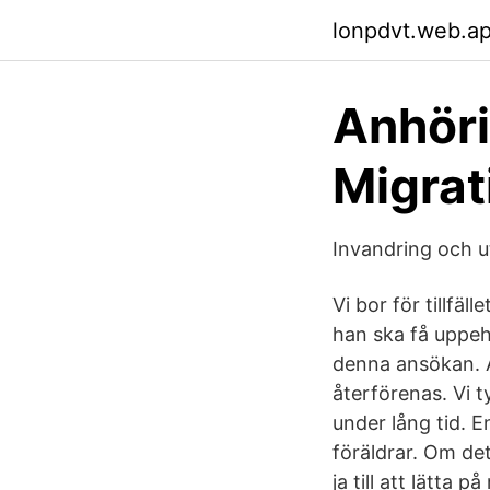
lonpdvt.web.a
Anhöri
Migrat
Invandring och u
Vi bor för tillfäl
han ska få uppeh
denna ansökan. A
återförenas. Vi ty
under lång tid. 
föräldrar. Om de
ja till att lätta 