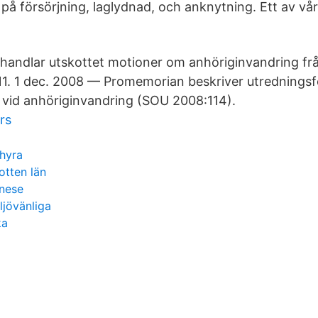
 på försörjning, laglydnad, och anknytning. Ett av vår
handlar utskottet motioner om anhöriginvandring fr
1. 1 dec. 2008 — Promemorian beskriver utredningsf
 vid anhöriginvandring (SOU 2008:114).
rs
hyra
otten län
inese
ljövänliga
ka