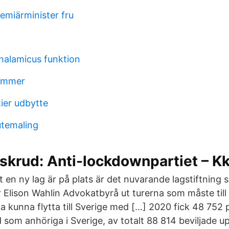
emiärminister fru
halamicus funktion
ummer
ier udbytte
utemaling
skrud: Anti-lockdownpartiet – Kk
tt en ny lag är på plats är det nuvarande lagstiftning 
r Elison Wahlin Advokatbyrå ut turerna som måste till
a kunna flytta till Sverige med […] 2020 fick 48 752
d som anhöriga i Sverige, av totalt 88 814 beviljade up