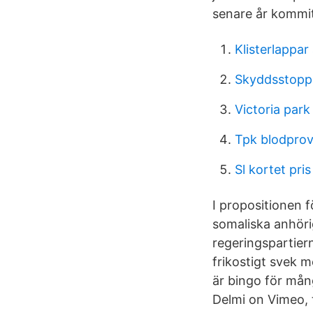
senare år kommit 
Klisterlappar 
Skyddsstopp
Victoria park
Tpk blodpro
Sl kortet pris
I propositionen 
somaliska anhörig
regeringspartier
frikostigt svek 
är bingo för mång
Delmi on Vimeo, 