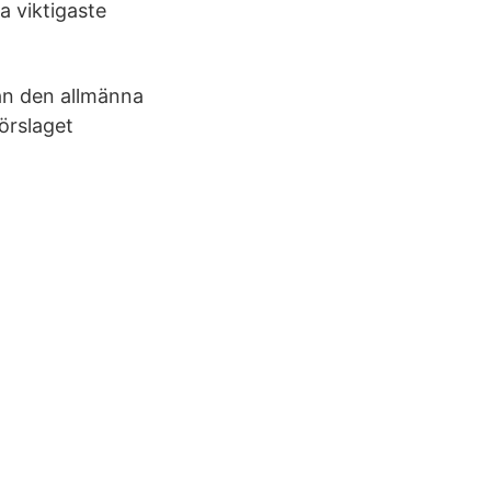
a viktigaste
ån den allmänna
örslaget