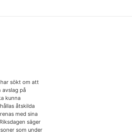
i har sökt om att
n avslag på
ka kunna
hållas åtskilda
örenas med sina
. Riksdagen säger
personer som under